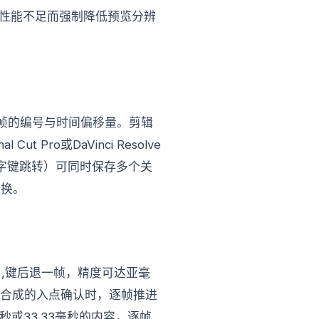
因性能不足而强制降低预览分辨
每一帧的编号与时间偏移量。剪辑
t Pro或DaVinci Resolve
，数字键跳转）可同时保存多个关
切换。
，,键后退一帧，精度可达亚毫
效合成的入点确认时，逐帧推进
秒或33.33毫秒的内容，逐帧