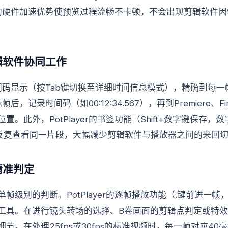
yer的硬件加速优势使预览过程流畅不卡顿，不会出现剪辑软件
辑软件协同工作
级的时间码显示（按Tab键切换至详细时间信息模式），精确到
，记录时间码（如00:12:34.567），再到Premiere、Final Cu
。此外，PotPlayer的书签功能（Shift+数字键保存
环反复查看同一片段，大幅减少剪辑软件与播放器之间的来回
精准判定
帧级别的判断。PotPlayer的逐帧播放功能（.键前进一帧
工具。在进行镜头转场的选择、B卷画面的剪辑点判定或特
。在处理25fps或30fps的标准视频时，每一帧对应40毫