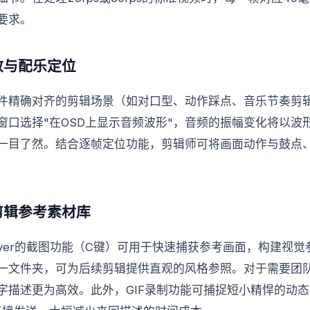
要求。
效与配乐定位
精确对齐的剪辑场景（如对口型、动作踩点、音乐节奏剪辑），P
窗口选择"在OSD上显示音频波形"，音频的振幅变化将以波
一目了然。结合逐帧定位功能，剪辑师可将画面动作与鼓点
剪辑参考素材库
layer的截图功能（C键）可用于快速捕获参考画面，构建视
一文件夹，可为后续剪辑提供直观的风格参照。对于需要团
字描述更为高效。此外，GIF录制功能可捕捉短小精悍的动态