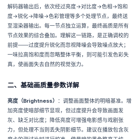
解码器输出后，依次经过亮度→对比度→色相→饱和
度→锐化→降噪→色彩管理等多个处理节点，最终送
至渲染器输出。每一节点独立运算，最终画质是所有
节点效果的综合叠加。理解这一链路，是正确调校的
前提——过度提升锐化而忽视降噪会导致噪点放大；
一味拉高饱和度而忽略整体平衡，则可能引发色彩失
真，使画面失去自然的视觉张力。
二、基础画质量参数详解
亮度（Brightness）
：调整画面整体的明暗基准。增
加亮度使暗部细节显现，但过度提升会导致画面发
灰、缺乏对比度；降低亮度可增强电影感与戏剧张
力，但处理不当则丢失阴影细节。建议在播放包含灰