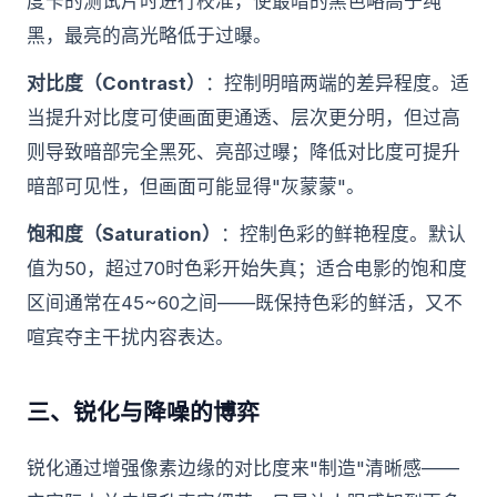
度卡的测试片时进行校准，使最暗的黑色略高于纯
黑，最亮的高光略低于过曝。
对比度（Contrast）
：控制明暗两端的差异程度。适
当提升对比度可使画面更通透、层次更分明，但过高
则导致暗部完全黑死、亮部过曝；降低对比度可提升
暗部可见性，但画面可能显得"灰蒙蒙"。
饱和度（Saturation）
：控制色彩的鲜艳程度。默认
值为50，超过70时色彩开始失真；适合电影的饱和度
区间通常在45~60之间——既保持色彩的鲜活，又不
喧宾夺主干扰内容表达。
三、锐化与降噪的博弈
锐化通过增强像素边缘的对比度来"制造"清晰感——